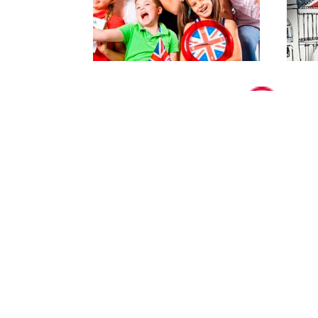
Работа в рассрочку
Предоставляем рассрочку на все к
обучения. Первый платеж производ
после 1-ого месяца обучения на кур
Наши курсы английского языка в Минске
формате. Несомненным достоинством явля