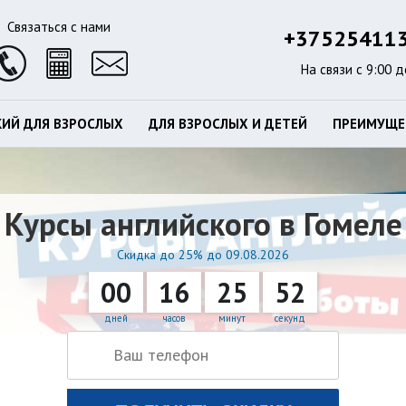
Связаться с нами
+37525411
На связи с 9:00 д
КИЙ ДЛЯ ВЗРОСЛЫХ
ДЛЯ ВЗРОСЛЫХ И ДЕТЕЙ
ПРЕИМУЩЕ
Курсы английского в Гомеле
Скидка до 25% до 09.08.2026
00
16
25
51
дней
часов
минут
секунд
×
×
Бесплатная консультация
Узнать стоимость