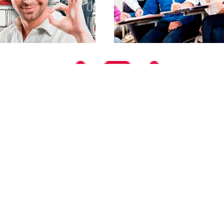
Дарим 14 уроков обучения
Не
урсы
Запишитесь на курс обучения - получите 2
ится
недели занятий бесплатно.
ус
сах.
обу
 доступны с нуля и для самых умных студентов. Обучаться можн
ется дополнительная постоянная практика: бесплатные занятия 