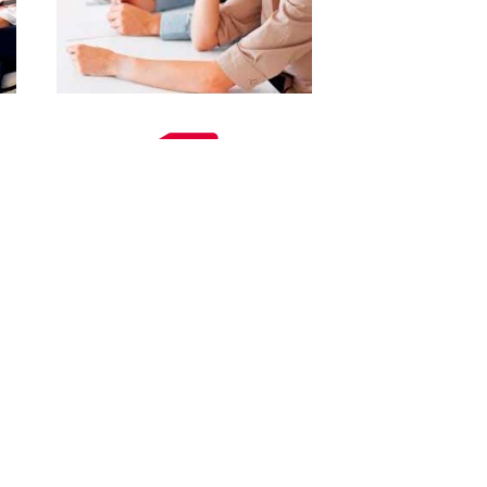
сколько ступеней за 1 семестр
На промежуточных срезах за вашей
певаемостью мы следим, и при успешном
чении вы можете в течение одного года
освоить более двух уровней.
о в индивидуальном, групповом или VIP-
с носителями английского языка из США и